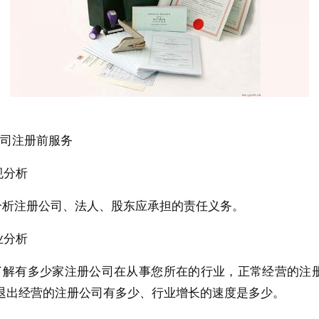
公司注册前服务
法规分析
分析注册公司、法人、股东应承担的责任义务。
行业分析
了解有多少家注册公司在从事您所在的行业，正常经营的注
退出经营的注册公司有多少、行业增长的速度是多少。