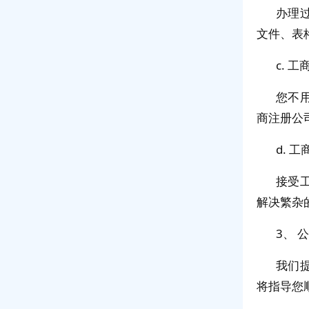
办理
文件、表
c. 
您不
商注册公
d. 
接受
解决繁杂
3、 
我们
将指导您