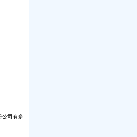
册公司有多