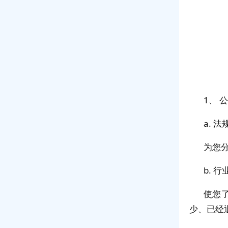
1、 
a. 
为您
b. 
使您
少、已经