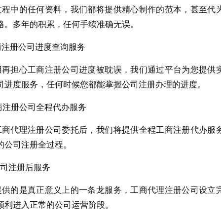
过程中的任何资料，我们都将提供精心制作的范本，甚至代
格。多年的积累，任何手续准确无误。
工商注册公司进度查询服务
用再担心工商注册公司进度被耽误，我们通过平台为您提供
司进度服务，任何时候您都能掌握公司注册办理的进度。
工商注册公司全程代办服务
工商代理注册公司委托后，我们将提供全程工商注册代办服
的公司注册全过程。
公司注册后服务
提供的是真正意义上的一条龙服务，工商代理注册公司设立
顺利进入正常的公司运营阶段。