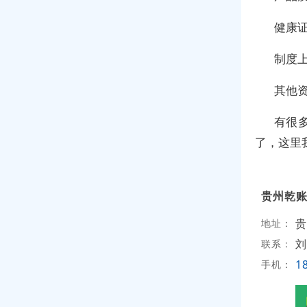
健康
制度
其他
有很
了，这里
贵州乾
贵
地址：
刘
联系：
1
手机：