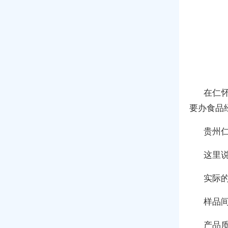
在仁
要办食品
贵州
这里
实际
样品
产品